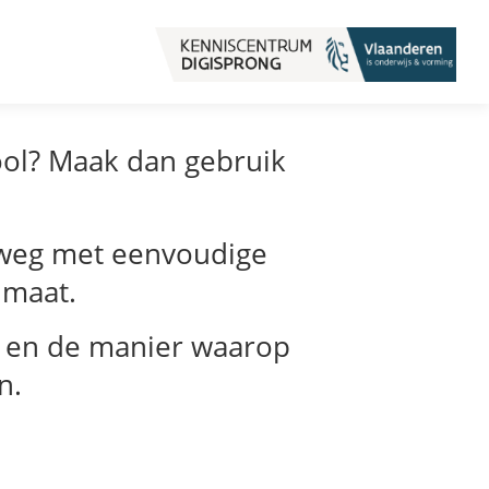
ool? Maak dan gebruik
p weg met eenvoudige
 maat.
n en de manier waarop
n.