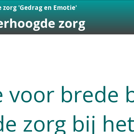
 zorg 'Gedrag en Emotie'
verhoogde zorg
 voor brede b
e zorg bij het